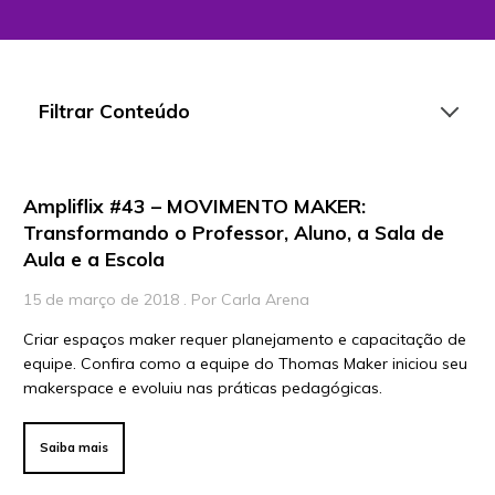
Filtrar Conteúdo
Ampliflix #43 – MOVIMENTO MAKER:
Artigos
Transformando o Professor, Aluno, a Sala de
Aula e a Escola
Playlists
Vídeos
15 de março de 2018 . Por Carla Arena
Criar espaços maker requer planejamento e capacitação de
Para Educadores
equipe. Confira como a equipe do Thomas Maker iniciou seu
Para Instituições
makerspace e evoluiu nas práticas pedagógicas.
Para Líderes
Saiba mais