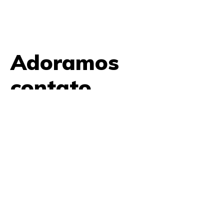
Adoramos
contato.
61 9979 7854
contato@amplifica.me
SHIS QI 9, Conjunto 17, Bloco L Prédio Casa Thomas
Jefferson 2º Andar Lago Sul, Brasília, DF