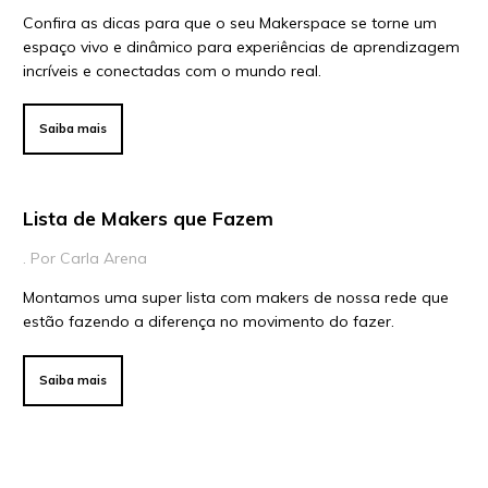
Confira as dicas para que o seu Makerspace se torne um
Para Educadores
espaço vivo e dinâmico para experiências de aprendizagem
Para Instituições
incríveis e conectadas com o mundo real.
Para Líderes
Saiba mais
Lista de Makers que Fazem
. Por Carla Arena
Montamos uma super lista com makers de nossa rede que
estão fazendo a diferença no movimento do fazer.
Saiba mais