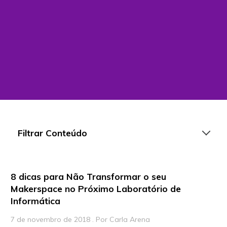
Filtrar Conteúdo
8 dicas para Não Transformar o seu
Artigos
Makerspace no Próximo Laboratório de
Informática
Playlists
Vídeos
7 de novembro de 2018 . Por Carla Arena