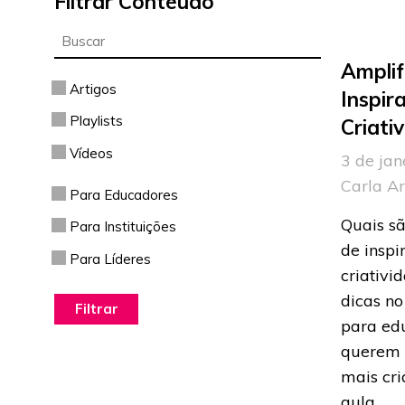
Filtrar Conteúdo
Amplif
Artigos
Inspir
Playlists
Criati
Vídeos
3 de jan
Carla A
Para Educadores
Quais sã
Para Instituições
de inspi
Para Líderes
criativi
dicas no
para ed
querem 
mais cri
aula.