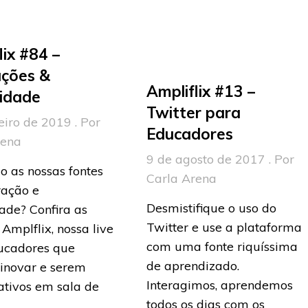
lix #84 –
ações &
Ampliflix #13 –
vidade
Twitter para
eiro de 2019 . Por
Educadores
rena
9 de agosto de 2017 . Por
o as nossas fontes
Carla Arena
ração e
Desmistifique o uso do
dade? Confira as
Twitter e use a plataforma
 Amplflix, nossa live
com uma fonte riquíssima
ucadores que
de aprendizado.
inovar e serem
Interagimos, aprendemos
ativos em sala de
todos os dias com os