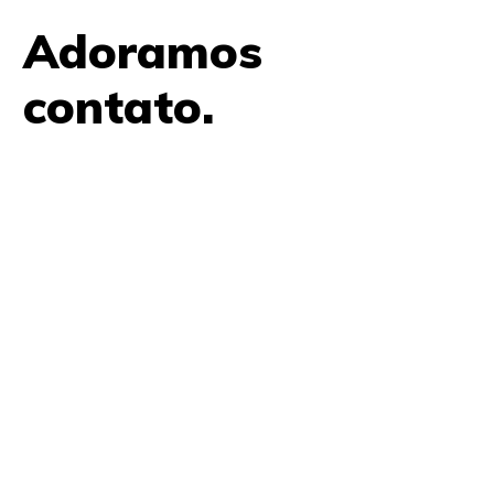
Adoramos
contato.
61 9979 7854
contato@amplifica.me
SHIS QI 9, Conjunto 17, Bloco L Prédio Casa Thomas
Jefferson 2º Andar Lago Sul, Brasília, DF