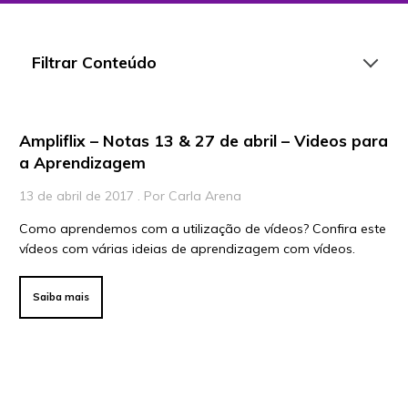
Filtrar Conteúdo
Ampliflix – Notas 13 & 27 de abril – Videos para
Artigos
a Aprendizagem
Playlists
13 de abril de 2017 . Por Carla Arena
Vídeos
Como aprendemos com a utilização de vídeos? Confira este
vídeos com várias ideias de aprendizagem com vídeos.
Para Educadores
Para Instituições
Saiba mais
Para Líderes