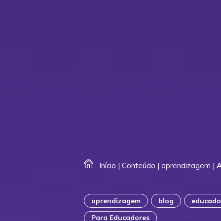
Início
|
Conteúdo
|
aprendizagem
|
A
aprendizagem
blog
educado
Para Educadores