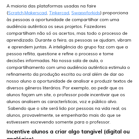
A maioria das plataformas usadas na faire
(
Scratch
,
Makerscad
,
Tinkercad
,
Swappforkids
) proporciona
às pessoas a oportunidade de compartilhar com uma
audiência autêntica os seus projetos. Fazedores
compartilham não só os acertos, mas todo o processo de
aprendizado. Durante a feira, as pessoas se ajudam, vibram
e aprendem juntas. A inteligência do grupo faz com que a
pessoa reflita, questione e refine o processo e tome
decisões informadas. Na nossa sala de aula, o
compartilhamento com uma audiência autêntica estimula o
refinamento da produçāo escrita ou oral além de dar ao
nosso aluno a oportunidade de analisar e produzir textos de
diversos gêneros literários. Por exemplo, ao pedir que os
alunos façam um site, o professor pode incentivar que os
alunos analisem as características, voz e público alvo.
Sabendo que o site será lido por pessoas na vida real, os
alunos, provavelmente, se empenharāo mais do que se
estivessem escrevendo somente para o professor.
Incentive alunos a criar algo tangivel (digital ou
analógico)