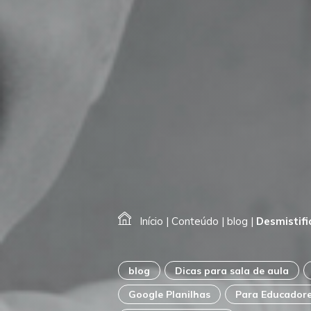
Início
|
Conteúdo
|
blog
|
Desmistifi
blog
Dicas para sala de aula
Google Planilhas
Para Educador