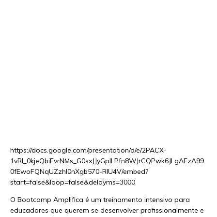
https://docs.google.com/presentation/d/e/2PACX-
1vRl_0kjeQbiFvrNMs_G0sxJJyGpILPfn8WJrCQPwk6JLgAEzA99
0fEwoFQNqUZzhl0nXgb570-RlU4V/embed?
start=false&loop=false&delayms=3000
O Bootcamp Amplifica é um treinamento intensivo para
educadores que querem se desenvolver profissionalmente e