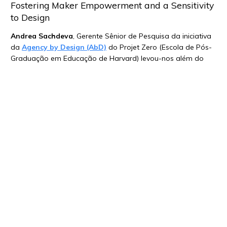
Fostering Maker Empowerment and a Sensitivity
to Design
Andrea Sachdeva
, Gerente Sênior de Pesquisa da iniciativa
da
Agency by Design (AbD)
do Projet Zero (Escola de Pós-
Graduação em Educação de Harvard) levou-nos além do
pensamento de fazer uma habilidade ser aplicada. Ela
compartilhou algumas estruturas relevantes para ajudar os
educadores a pensar em criar uma abordagem educacional
para projetar e instruir as atividades do criador em todo o
currículo. Ela trouxe exemplos das habilidades técnicas e
ofereceu um novo olhar para provocar o fazer. Também nos
deu a dica de que o
site do projeto
[vale a visita] está
passando por grandes mudanças em algumas semanas.
What School Makerspaces Can Learn from Co-
Working Spaces,
Azadeh Jamalian
, ex-chefe de Estratégia Educacional da
littleBits, é a fundadora do primeiro centro de incubação +
invenção para crianças do mundo. Ela se inspirou em novos