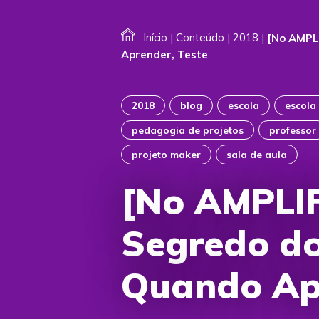
Início
|
Conteúdo
|
2018
|
[No AMPL
Aprender, Teste
2018
blog
escola
escola
pedagogia de projetos
professor
projeto maker
sala de aula
[No AMPLI
Segredo do
Quando Apr