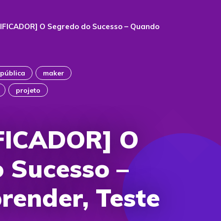
IFICADOR] O Segredo do Sucesso – Quando
 pública
maker
projeto
FICADOR] O
 Sucesso –
ender, Teste