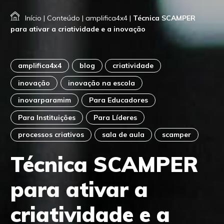
Início
|
Conteúdo
|
amplifica4x4
|
Técnica SCAMPER
para ativar a criatividade e a inovação
amplifica4x4
blog
criatividade
inovação
inovação na escola
inovarparamim
Para Educadores
Para Instituições
Para Líderes
processos criativos
sala de aula
scamper
Técnica SCAMPER
para ativar a
criatividade e a