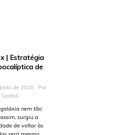
x | Estratégia
ocalíptica de
osto de 2020 . Por
 Santoli
galáxia nem tão
 assim, surgiu a
idade de voltar às
Mas será mesmo