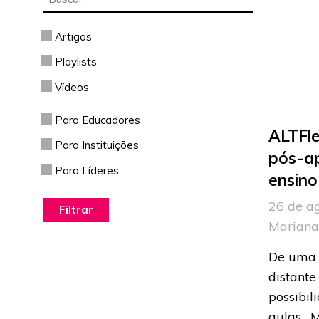
Artigos
Playlists
Vídeos
Para Educadores
ALTFle
Para Instituições
pós-ap
Para Líderes
ensino
26 de ag
Mariana
De uma 
distante
possibil
aulas. 