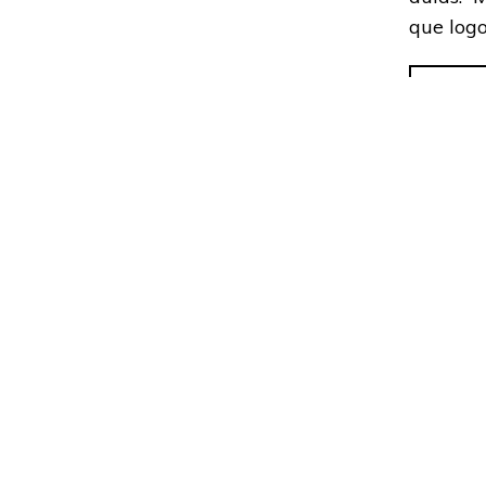
que logo
Saiba ma
Adoramos
contato.