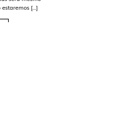
 estaremos […]
is