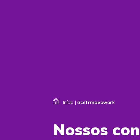
Início
|
acefrmaeowork
Nossos co