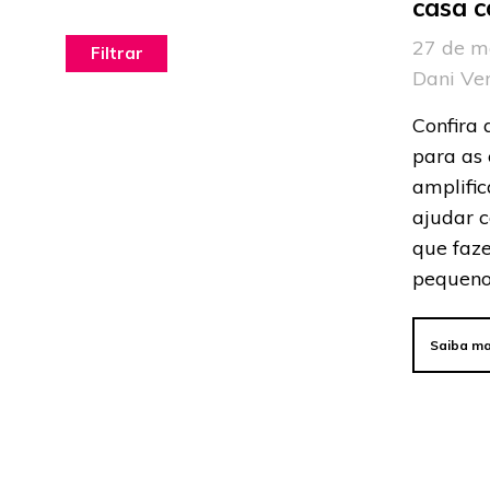
casa c
27 de m
Dani Ve
Confira 
para as 
amplific
ajudar c
que faz
pequeno
Saiba ma