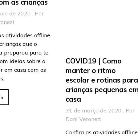
om as crianças
aio de 2020 . Por
ronezi
as atividades offline
crianças que o
a preparou para te
COVID19 | Como
om ideias sobre o
manter o ritmo
er em casa com os
s.
escolar e rotinas par
crianças pequenas e
casa
is
31 de março de 2020 . Por
Dani Veronezi
Confira as atividades offline