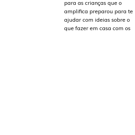
para as crianças que o
amplifica preparou para te
ajudar com ideias sobre o
que fazer em casa com os
pequenos.
Saiba mais
lix #43 –
MENTO MAKER:
formando o
sor, Aluno, a
e Aula e a