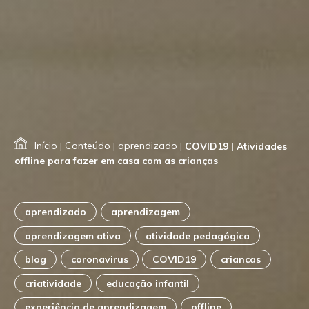
Início
|
Conteúdo
|
aprendizado
|
COVID19 | Atividades
offline para fazer em casa com as crianças
aprendizado
aprendizagem
aprendizagem ativa
atividade pedagógica
blog
coronavirus
COVID19
criancas
criatividade
educação infantil
experiência de aprendizagem
offline