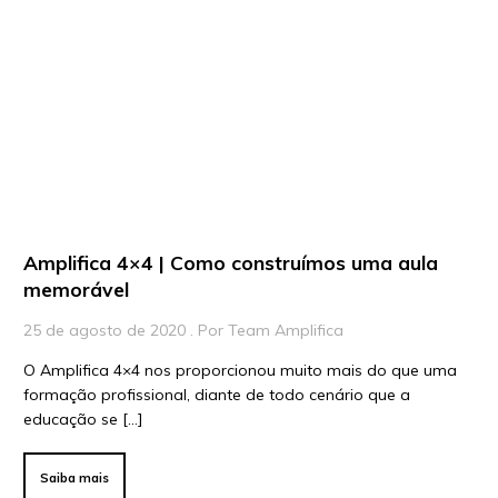
Playlists
Vídeos
Para Educadores
Para Instituições
Para Líderes
Amplifica 4×4 | Como construímos uma aula
memorável
25 de agosto de 2020 . Por Team Amplifica
O Amplifica 4×4 nos proporcionou muito mais do que uma
formação profissional, diante de todo cenário que a
educação se […]
Saiba mais