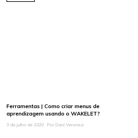
Ferramentas | Como criar menus de
aprendizagem usando o WAKELET?
3 de julho de 2020 . Por Dani Veronezi
Como você organiza os links que encontra na internet? Envia