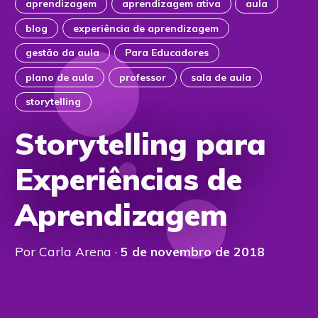
aprendizagem
aprendizagem ativa
aula
blog
experiência de aprendizagem
gestão da aula
Para Educadores
plano de aula
professor
sala de aula
storytelling
Storytelling para
Experiências de
Aprendizagem
Por Carla Arena ·
5 de novembro de 2018