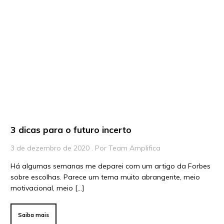
Artigos
Playlists
Vídeos
Para Educadores
Para Instituições
Para Líderes
3 dicas para o futuro incerto
3 de dezembro de 2020 . Por Team Amplifica
Há algumas semanas me deparei com um artigo da Forbes
sobre escolhas. Parece um tema muito abrangente, meio
motivacional, meio […]
Saiba mais