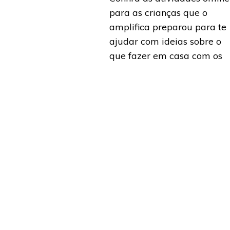
para as crianças que o
amplifica preparou para te
ajudar com ideias sobre o
que fazer em casa com os
pequenos.
Saiba mais
lix #42 – SOS! O
lho está
Ampliflix #10 – Pais,
do na Tela do
Inovação &
r
Tecnologias
rço de 2018 . Por
18 de julho de 2017 . Por
rena