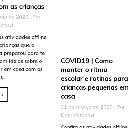
om as crianças
aio de 2020 . Por
ronezi
as atividades offline
crianças que o
a preparou para te
COVID19 | Como
om ideias sobre o
manter o ritmo
er em casa com os
s.
escolar e rotinas par
crianças pequenas e
casa
is
31 de março de 2020 . Por
Dani Veronezi
Confira as atividades offline