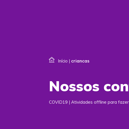
Início
|
criancas
Nossos co
COVID19 | Atividades offline para faze