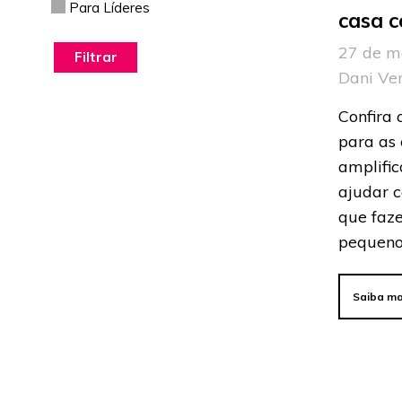
Para Líderes
casa c
27 de m
Dani Ve
Confira 
para as 
amplific
ajudar c
que faz
pequeno
Saiba ma