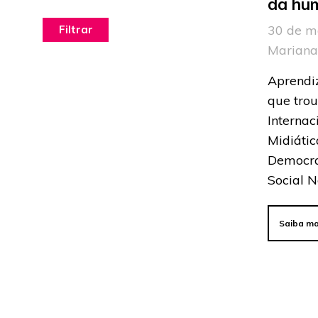
da hu
30 de m
Mariana
Aprendi
que tro
Interna
Midiátic
Democra
Social N
Saiba ma