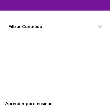
Filtrar Conteúdo
Artigos
Playlists
Vídeos
Para Educadores
Para Instituições
Para Líderes
Aprender para ensinar