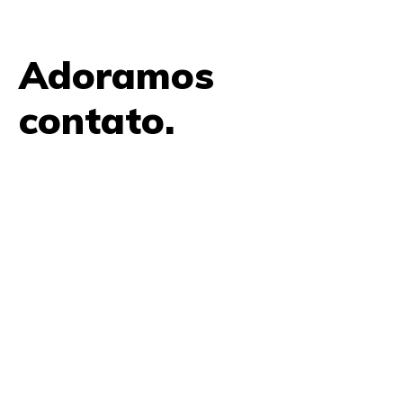
Adoramos
contato.
61 9979 7854
contato@amplifica.me
SHIS QI 9, Conjunto 17, Bloco L Prédio Casa Thomas
Jefferson 2º Andar Lago Sul, Brasília, DF