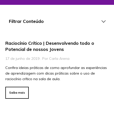
Filtrar Conteúdo
Raciocínio Crítico | Desenvolvendo todo o
Artigos
Potencial de nossos Jovens
Playlists
17 de junho de 2019 . Por Carla Arena
Vídeos
Confira ideias práticas de como aprofundar as experiências
de aprendizagem com dicas práticas sobre o uso de
Para Educadores
raciocínio crítico na sala de aula.
Para Instituições
Para Líderes
Saiba mais