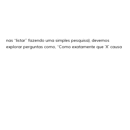
nas “listar” fazendo uma simples pesquisa), devemos
explorar perguntas como, “Como exatamente que ‘X’ causa
mudanças climáticas?”, “Como as mudanças climáticas
podem impactar a forma como vivemos em nossa cidade?”,
“Porque devemos nos preocupar com as mudanças
climáticas?” E se localizarmos as perguntas para algo que
seja parte da realidade dos alunos, ainda melhor, “Porque
nossa cidade deve se preocupar com as mudanças
climáticas?”
Continue com um “Como você Sabe Disso?”
As evidências do que os alunos estão falando são
importantes para desenvolver uma linha de raciocínio lógica
e faz com que reflitam sobre a fonte das informações e o