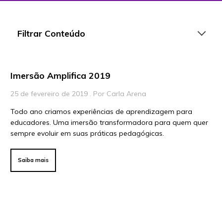
Filtrar Conteúdo
Imersão Amplifica 2019
Artigos
25 de fevereiro de 2019 . Por Carla Arena
Playlists
Todo ano criamos experiências de aprendizagem para
Vídeos
educadores. Uma imersão transformadora para quem quer
sempre evoluir em suas práticas pedagógicas.
Para Educadores
Para Instituições
Saiba mais
Para Líderes