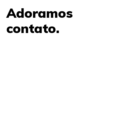
Adoramos
contato.
61 9979 7854
contato@amplifica.me
SHIS QI 9, Conjunto 17, Bloco L Prédio Casa Thomas
Jefferson 2º Andar Lago Sul, Brasília, DF