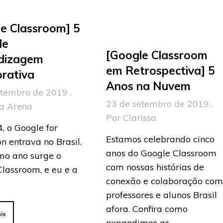
e Classroom] 5
de
[Google Classroom
dizagem
em Retrospectiva] 5
rativa
Anos na Nuvem
etembro de 2019 .
23 de setembro de 2019 .
la Arena
Por Clarissa
, o Google for
Estamos celebrando cinco
n entrava no Brasil.
anos do Google Classroom
o ano surge o
com nossas histórias de
lassroom, e eu e a
conexão e colaboração co
professores e alunos Brasil
afora. Confira como
is
expandimos as