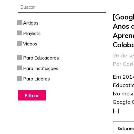
[Googl
Artigos
Anos 
Playlists
Apren
Colabo
Vídeos
26 de s
Para Educadores
Por Car
Para Instituições
Em 2014
Para Líderes
Educatio
No mesm
Google C
[…]
Saiba ma