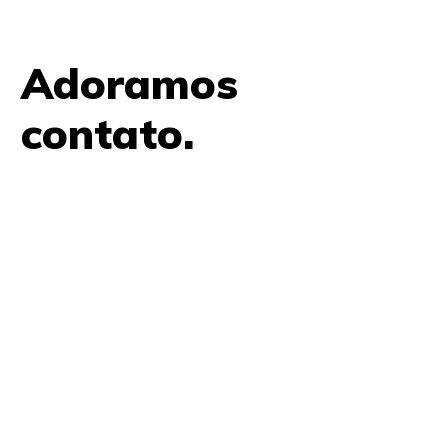
Adoramos
contato.
61 9979 7854
contato@amplifica.me
SHIS QI 9, Conjunto 17, Bloco L Prédio Casa Thomas
Jefferson 2º Andar Lago Sul, Brasília, DF