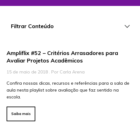
Filtrar Conteúdo
Ampliflix #52 – Critérios Arrasadores para
Artigos
Avaliar Projetos Acadêmicos
Playlists
15 de maio de 2018 . Por Carla Arena
Vídeos
Confira nossas dicas, recursos e referências para a sala de
aula nesta playlist sobre avaliação que faz sentido na
Para Educadores
escola.
Para Instituições
Para Líderes
Saiba mais