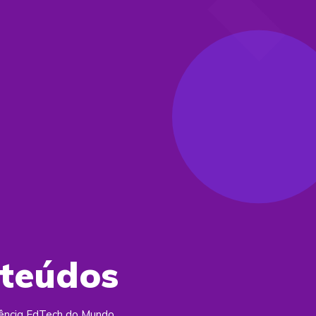
nteúdos
rência EdTech do Mundo