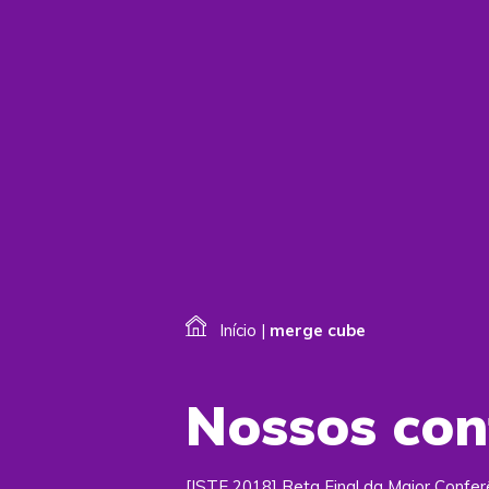
Início
|
merge cube
Nossos co
[ISTE 2018] Reta Final da Maior Confe