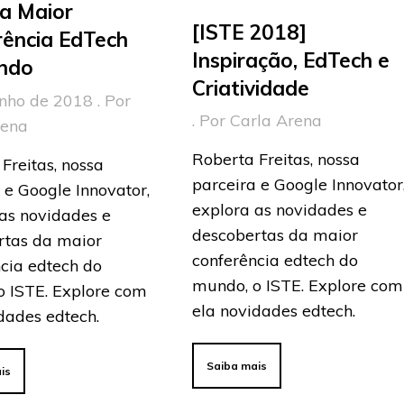
da Maior
[ISTE 2018]
rência EdTech
Inspiração, EdTech e
ndo
Criatividade
nho de 2018 . Por
. Por Carla Arena
rena
Roberta Freitas, nossa
Freitas, nossa
parceira e Google Innovator
 e Google Innovator,
explora as novidades e
as novidades e
descobertas da maior
rtas da maior
conferência edtech do
cia edtech do
mundo, o ISTE. Explore com
o ISTE. Explore com
ela novidades edtech.
dades edtech.
Saiba mais
is