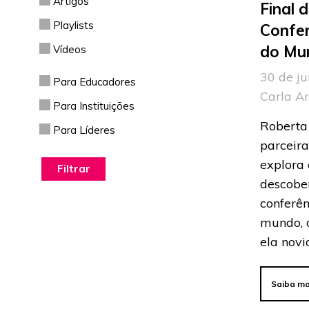
Artigos
Final 
Playlists
Confe
do Mu
Vídeos
30 de ju
Para Educadores
Carla A
Para Instituições
Roberta 
Para Líderes
parceira
explora 
descobe
conferên
mundo, 
ela novi
Saiba ma