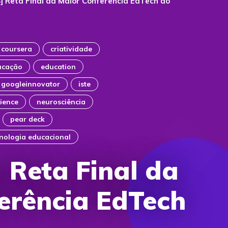
] Reta Final da Maior Conferência EdTech do
coursera
criatividade
ucação
education
googleinnovator
iste
ience
neurosciência
pear deck
cnologia educacional
 Reta Final da
erência EdTech