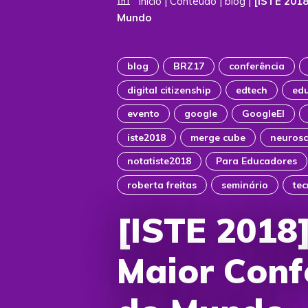
Início
|
Conteúdo
|
blog
|
[ISTE 2018
Mundo
blog
BRZ17
conferência
digital citizenship
edtech
ed
evento
google
GoogleEI
iste2018
merge cube
neurosc
notatiste2018
Para Educadores
roberta freitas
seminário
te
[ISTE 2018]
Maior Conf