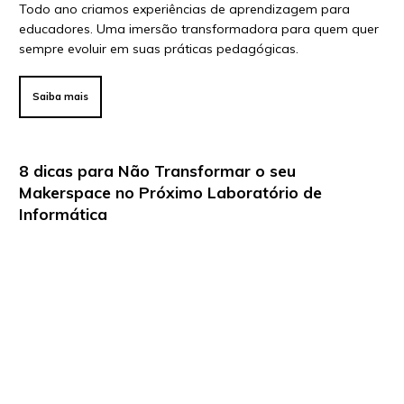
Todo ano criamos experiências de aprendizagem para
educadores. Uma imersão transformadora para quem quer
sempre evoluir em suas práticas pedagógicas.
Saiba mais
8 dicas para Não Transformar o seu
Makerspace no Próximo Laboratório de
Informática
7 de novembro de 2018 . Por Carla Arena
Confira as dicas para que o seu Makerspace se torne um
espaço vivo e dinâmico para experiências de aprendizagem
incríveis e conectadas com o mundo real.
Saiba mais