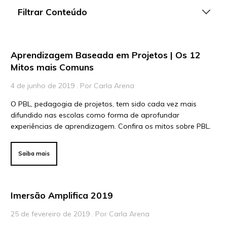
Filtrar Conteúdo
Aprendizagem Baseada em Projetos | Os 12
Artigos
Mitos mais Comuns
Playlists
4 de junho de 2019 . Por Carla Arena
Vídeos
O PBL, pedagogia de projetos, tem sido cada vez mais
difundido nas escolas como forma de aprofundar
Para Educadores
experiências de aprendizagem. Confira os mitos sobre PBL.
Para Instituições
Para Líderes
Saiba mais
Imersão Amplifica 2019
25 de fevereiro de 2019 . Por Carla Arena