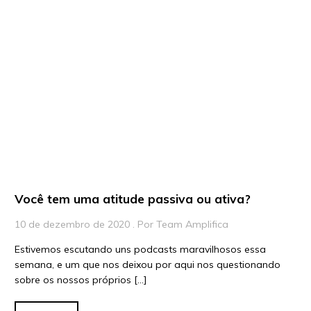
Artigos
Playlists
Vídeos
Para Educadores
Para Instituições
Para Líderes
Você tem uma atitude passiva ou ativa?
10 de dezembro de 2020 . Por Team Amplifica
Estivemos escutando uns podcasts maravilhosos essa
semana, e um que nos deixou por aqui nos questionando
sobre os nossos próprios […]