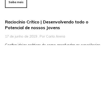
Saiba mais
Raciocínio Crítico | Desenvolvendo todo o
Potencial de nossos Jovens
17 de junho de 2019 . Por Carla Arena
Confira ideias práticas de como aprofundar as experiências
de aprendizagem com dicas práticas sobre o uso de
raciocínio crítico na sala de aula.
Saiba mais