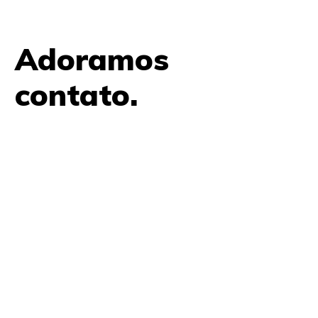
Adoramos
contato.
61 9979 7854
contato@amplifica.me
SHIS QI 9, Conjunto 17, Bloco L Prédio Casa Thomas
Jefferson 2º Andar Lago Sul, Brasília, DF