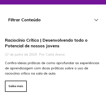
Filtrar Conteúdo
Raciocínio Crítico | Desenvolvendo todo o
Artigos
Potencial de nossos Jovens
Playlists
17 de junho de 2019 . Por Carla Arena
Vídeos
Confira ideias práticas de como aprofundar as experiências
de aprendizagem com dicas práticas sobre o uso de
Para Educadores
raciocínio crítico na sala de aula.
Para Instituições
Para Líderes
Saiba mais