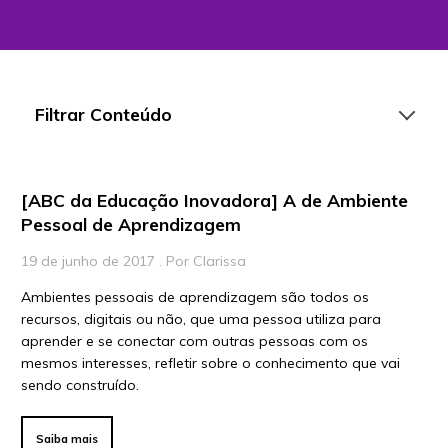
Filtrar Conteúdo
[ABC da Educação Inovadora] A de Ambiente
Artigos
Pessoal de Aprendizagem
Playlists
19 de junho de 2017 . Por Clarissa
Vídeos
Ambientes pessoais de aprendizagem são todos os
recursos, digitais ou não, que uma pessoa utiliza para
Para Educadores
aprender e se conectar com outras pessoas com os
Para Instituições
mesmos interesses, refletir sobre o conhecimento que vai
sendo construído.
Para Líderes
Saiba mais