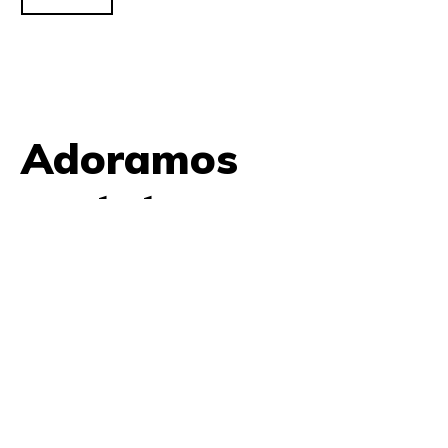
Adoramos
contato.
61 9979 7854
contato@amplifica.me
SHIS QI 9, Conjunto 17, Bloco L Prédio Casa Thomas
Jefferson 2º Andar Lago Sul, Brasília, DF