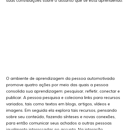
suas contribuições sobre o assunto que se está aprendendo.
O ambiente de aprendizagem da pessoa automotivada
promove quatro ações por meio das quais a pessoa
consolida sua aprendizagem: pesquisar, refletir, conectar e
publicar. A pessoa pesquisa e coleciona links para recursos
variados, tais como textos em blogs, artigos, vídeos e
imagens. Em seguida ela explora tais recursos, pensando
sobre seu conteúdo, fazendo sínteses e novas conexões,
para então comunicar seus achados a outras pessoas
igualmente interessadas no assunto. Na interação