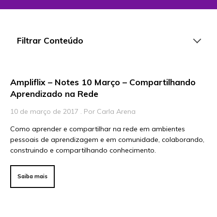
Filtrar Conteúdo
Ampliflix – Notes 10 Março – Compartilhando
Artigos
Aprendizado na Rede
Playlists
10 de março de 2017 . Por Carla Arena
Vídeos
Como aprender e compartilhar na rede em ambientes
pessoais de aprendizagem e em comunidade, colaborando,
Para Educadores
construindo e compartilhando conhecimento.
Para Instituições
Para Líderes
Saiba mais