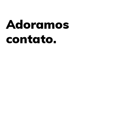
Adoramos
contato.
61 9979 7854
contato@amplifica.me
SHIS QI 9, Conjunto 17, Bloco L Prédio Casa Thomas
Jefferson 2º Andar Lago Sul, Brasília, DF