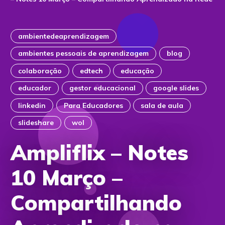
ambientedeaprendizagem
ambientes pessoais de aprendizagem
blog
colaboração
edtech
educação
educador
gestor educacional
google slides
linkedin
Para Educadores
sala de aula
slideshare
wol
Ampliflix – Notes
10 Março –
Compartilhando