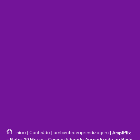
Início
|
Conteúdo
|
ambientedeaprendizagem
|
Ampliflix
– Notes 10 Março – Compartilhando Aprendizado na Rede