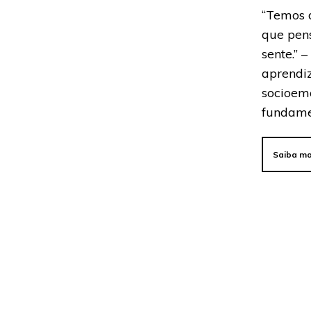
“Temos 
que pen
sente.” 
aprend
socioem
fundame
Saiba ma