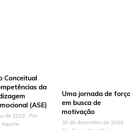
 Conceitual
ompetências da
Uma jornada de forç
dizagem
em busca de
mocional (ASE)
motivação
ho de 2022 . Por
30 de dezembro de 2020 .
 Aquino