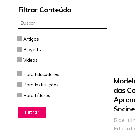
Filtrar Conteúdo
Artigos
Playlists
Vídeos
Para Educadores
Modelo
Para Instituições
das C
Para Líderes
Apren
Socioe
5 de jul
Eduardo