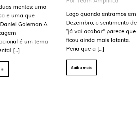
Por Team Amplifica
duas mentes: uma
Logo quando entramos em
sa e uma que
Dezembro, o sentimento de
– Daniel Goleman A
“já vai acabar” parece que
izagem
ficou ainda mais latente.
ocional é um tema
Pena que a […]
ntal […]
Saiba mais
is