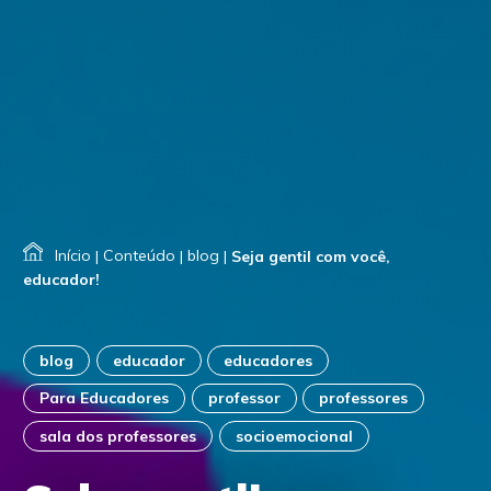
Início
|
Conteúdo
|
blog
|
Seja gentil com você,
educador!
blog
educador
educadores
Para Educadores
professor
professores
sala dos professores
socioemocional