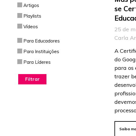
Artigos
se Cert
Playlists
Educa
Vídeos
25 de m
Carla A
Para Educadores
A Certif
Para Instituições
do Googl
Para Líderes
para os
trazer b
desenvo
profissi
devemos
process
Saiba ma