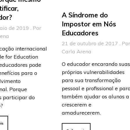
ificar,
A Síndrome do
dor?
Impostor em Nós
aio de 2019 . Por
Educadores
rena
21 de outubro de 2017 . Po
icação internacional
Carla Arena
e for Education
O educador encarando sua
 educadores pode
próprias vulnerabilidades
enefícios para o
para sua transformação
lvimento
pessoal e profissional e par
onal. Porque
também ajudar os alunos a
 participar do
crescerem e
o?
amadurecerem.
is