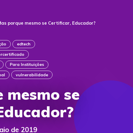
as porque mesmo se Certificar, Educador?
ação
edtech
rcertificado
Para Instituições
nal
vulnerabilidade
e mesmo se
 Educador?
aio de 2019