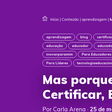
Início
|
Conteúdo
|
aprendizagem
|
M
aprendizagem
blog
certific
educação
educador
educado
inovarparamim
Para Educadores
Para Líderes
tecnologiaeducacio
Mas porqu
Certificar,
Por Carla Arena ·
25 de m