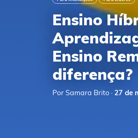
Ensino Híbr
Aprendizag
Ensino Rem
diferença?
Por Samara Brito ·
27 de 