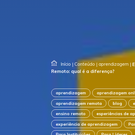
Início
|
Conteúdo
|
aprendizagem
|
E
Remoto: qual é a diferença?
aprendizagem
aprendizagem onl
aprendizagem remota
blog
ensino remoto
esperiências de 
experiência de aprendizagem
Pa
Para Instituições
Para Líderes