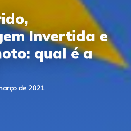
ido,
em Invertida e
oto: qual é a
março de 2021