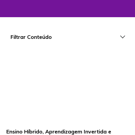
Filtrar Conteúdo
Artigos
Playlists
Vídeos
Para Educadores
Para Instituições
Para Líderes
Ensino Híbrido, Aprendizagem Invertida e