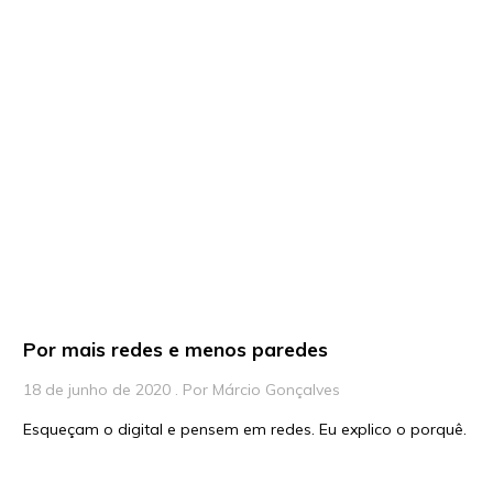
Por mais redes e menos paredes
18 de junho de 2020 . Por Márcio Gonçalves
Esqueçam o digital e pensem em redes. Eu explico o porquê.
Desde que voltei de um curso na Hyperisland, na […]