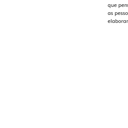
que pen
as pess
elaborar
Saiba ma
Adoramos