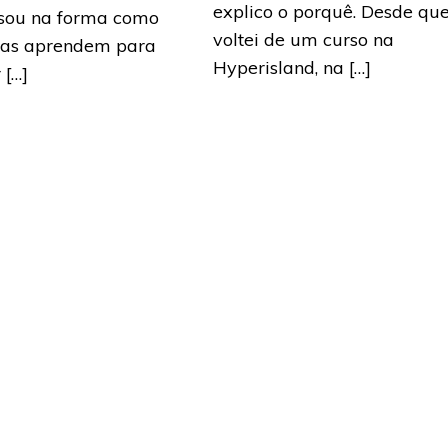
explico o porquê. Desde qu
sou na forma como
voltei de um curso na
oas aprendem para
Hyperisland, na […]
 […]
Saiba mais
is