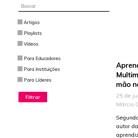
Artigos
Playlists
Vídeos
Para Educadores
Apren
Para Instituições
Multim
Para Líderes
mão n
25 de ju
Márcio 
Segundo
autor da
aprendi