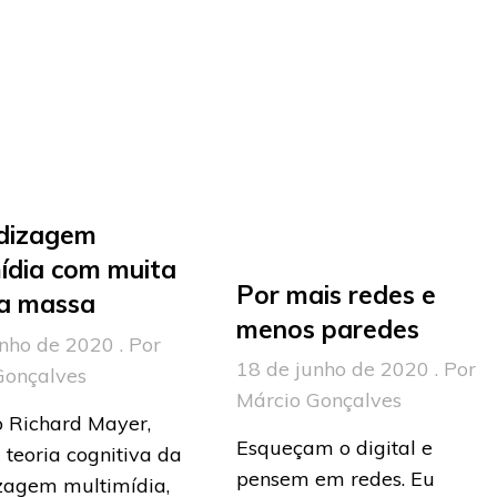
dizagem
ídia com muita
Por mais redes e
a massa
menos paredes
nho de 2020 . Por
18 de junho de 2020 . Por
Gonçalves
Márcio Gonçalves
 Richard Mayer,
Esqueçam o digital e
 teoria cognitiva da
pensem em redes. Eu
zagem multimídia,