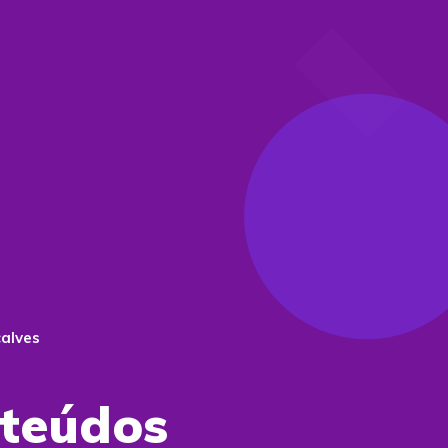
alves
nteúdos