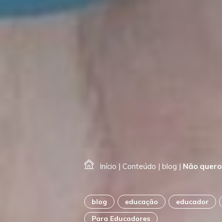
Início
|
Conteúdo
|
blog
|
Não quero 
blog
educação
educador
Para Educadores