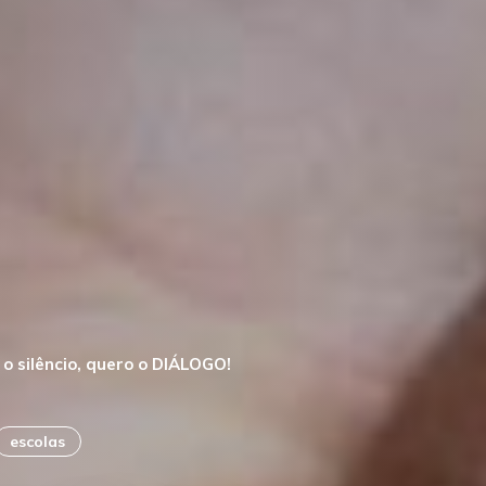
o silêncio, quero o DIÁLOGO!
escolas