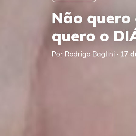
Não quero o
quero o D
Por Rodrigo Baglini ·
17 d