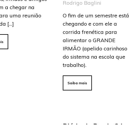
Rodrigo Baglini
 a chegar na
para uma reunião
O fim de um semestre está
da […]
chegando e com ele a
corrida frenética para
alimentar o GRANDE
is
IRMÃO (apelido carinhoso
do sistema na escola que
trabalho).
Saiba mais
Diário de Bordo 2 |