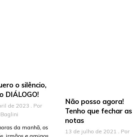
ero o silêncio,
 o DIÁLOGO!
Não posso agora!
ril de 2023 . Por
Tenho que fechar as
Baglini
notas
horas da manhã, os
13 de julho de 2021 . Por
ós, irmãos e amigos