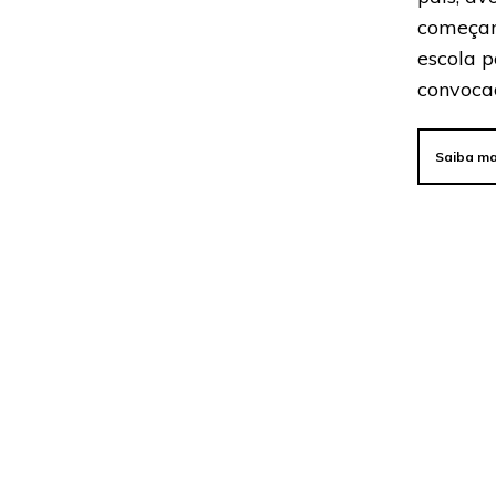
começam
escola 
convoca
Saiba ma