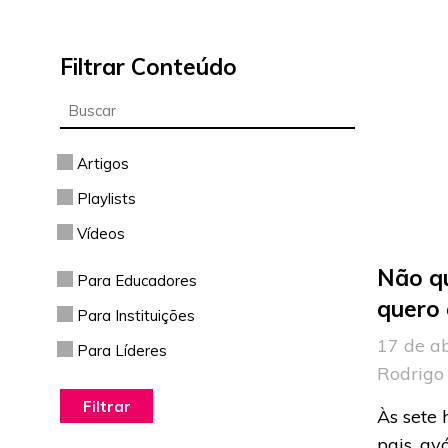
Filtrar Conteúdo
Artigos
Playlists
Vídeos
Não qu
Para Educadores
quero
Para Instituições
17 de ab
Para Líderes
Rodrigo 
Às sete 
pais, av