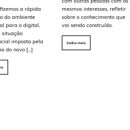
com outras pessoas com os
fizemos a rápida
mesmos interesses, refletir
o do ambiente
sobre o conhecimento que
al para o digital,
vai sendo construído.
 situação
cial imposta pela
Saiba mais
a do novo […]
is
IFLIX]
ntes
alizados de
dizagem –
 Vídeo 17 FEV