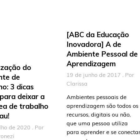
[ABC da Educação
Inovadora] A de
Ambiente Pessoal de
Aprendizagem
ização do
19 de junho de 2017 . Por
nte de
Clarissa
ho: 3 dicas
 para deixar a
Ambientes pessoais de
ea de trabalho
aprendizagem são todos os
recursos, digitais ou não,
au!
que uma pessoa utiliza
lho de 2020 . Por
para aprender e se conecta
ronezi