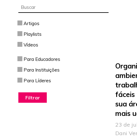
Artigos
Playlists
Vídeos
Para Educadores
Organ
Para Instituições
ambie
Para Líderes
trabal
fáceis
sua ár
mais u
23 de ju
Dani Ve