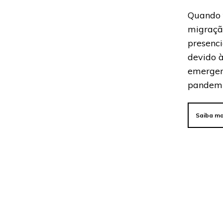
Quando 
migraçã
presenci
devido à
emergen
pandemi
Saiba ma
[AMPL
Ambie
Person
Apren
Notas