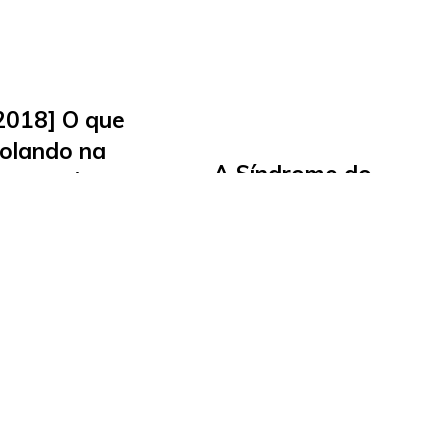
2018] O que
Rolando na
A Síndrome do
Conferência
Impostor em Nós
h do Mundo
Educadores
nho de 2018 . Por
21 de outubro de 2017 . Po
rena
Carla Arena
Freitas, nossa
O educador encarando sua
 e Google Innovator,
próprias vulnerabilidades
as novidades e
para sua transformação
rtas da maior
pessoal e profissional e par
cia edtech do