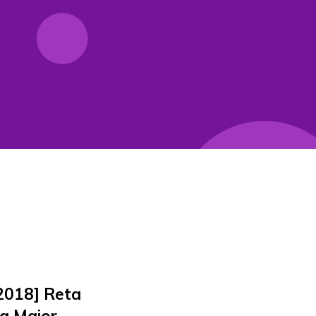
2018] Reta
da Maior