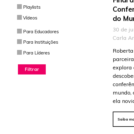
Playlists
Confe
do Mu
Vídeos
30 de ju
Para Educadores
Carla A
Para Instituições
Roberta 
Para Líderes
parceira
explora 
descobe
conferên
mundo, 
ela novi
Saiba ma