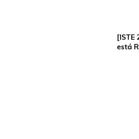
[ISTE 
está 
Maior 
EdTec
26 de ju
Carla A
Roberta 
parceira
explora 
descobe
conferên