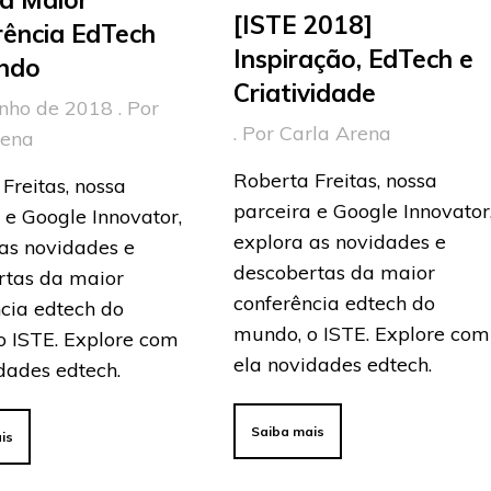
[ISTE 2018]
rência EdTech
Inspiração, EdTech e
ndo
Criatividade
nho de 2018 . Por
. Por Carla Arena
rena
Roberta Freitas, nossa
Freitas, nossa
parceira e Google Innovator
 e Google Innovator,
explora as novidades e
as novidades e
descobertas da maior
rtas da maior
conferência edtech do
cia edtech do
mundo, o ISTE. Explore com
o ISTE. Explore com
ela novidades edtech.
dades edtech.
Saiba mais
is