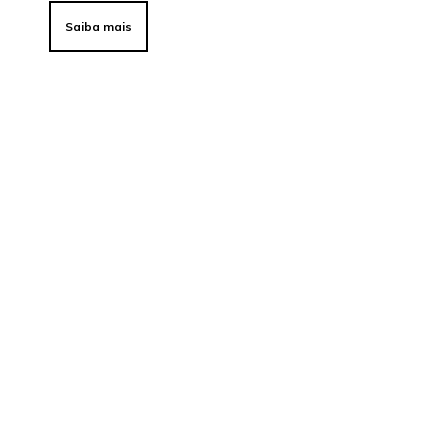
Saiba mais
r
s
a