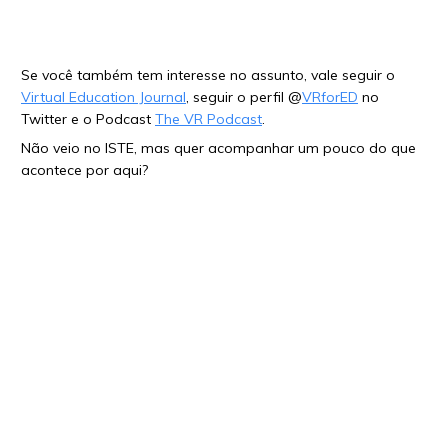
Se você também tem interesse no assunto, vale seguir o
Virtual Education Journal
, seguir o perfil @
VRforED
no
Twitter e o Podcast
The VR Podcast
.
Não veio no ISTE, mas quer acompanhar um pouco do que
acontece por aqui?
Siga as hashtags
#ISTE18
e
#NotatISTE
e siga também o
perfil do ISTE tbm (
@ISTE
). Entra na
programação do ISTE
no site do ISTE 2018 e faça uma busca pelos temas que
mais te interessam. Muitos apresentadores já colocaram no
programa os recursos que usaram e ali também você
encontra os contatos dos apresentadores. Já é uma forma
de começar uma conversa com pessoas que falam,
pesquisam e tem paixão sobre um assunto do seu interesse.
Nossa, nós aqui do Amplifica A-M-A-M-O-S estar por dentro
e saber todas as novidades que estão rolando na maior
conferência Ed Tech do mundo. E em nossas andanças,
curtimos muito
este site sobre RV e storytelling
já com uma