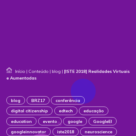
Início
|
Conteúdo
|
blog
|
[ISTE 2018] Realidades Virtuais
e Aumentadas
blog
BRZ17
conferência
digital citizenship
edtech
educação
education
evento
google
GoogleEI
googleinnovator
iste2018
neuroscience