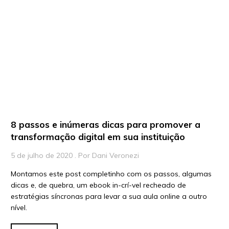
Playlists
Vídeos
Para Educadores
Para Instituições
Para Líderes
8 passos e inúmeras dicas para promover a
transformação digital em sua instituição
5 de julho de 2020 . Por Dani Veronezi
Montamos este post completinho com os passos, algumas
dicas e, de quebra, um ebook in-crí-vel recheado de
estratégias síncronas para levar a sua aula online a outro
nível.