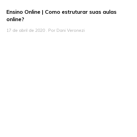
Ensino Online | Como estruturar suas aulas
online?
17 de abril de 2020 . Por Dani Veronezi
Montamos este post completinho com os passos, algumas
dicas e, de quebra, um ebook in-crí-vel recheado de
estratégias síncronas para levar a sua aula online a outro
nível.
Saiba mais