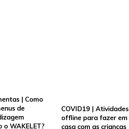
mentas | Como
menus de
COVID19 | Atividades
dizagem
offline para fazer em
o o WAKELET?
casa com as crianças