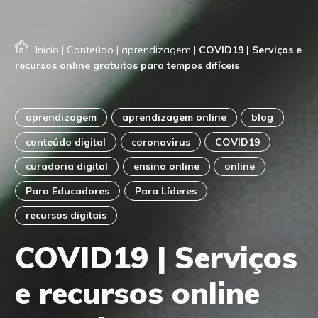
Início
|
Conteúdo
|
aprendizagem
|
COVID19 | Serviços e
recursos online gratuitos para tempos difíceis
aprendizagem
aprendizagem online
blog
conteúdo digital
coronavirus
COVID19
curadoria digital
ensino online
online
Para Educadores
Para Líderes
recursos digitais
COVID19 | Serviços
e recursos online