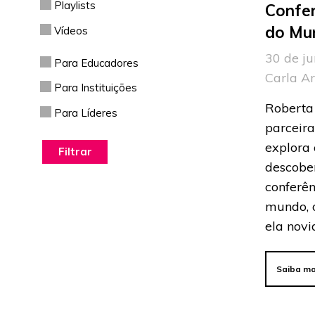
Playlists
Confe
do Mu
Vídeos
30 de ju
Para Educadores
Carla A
Para Instituições
Roberta 
Para Líderes
parceira
explora 
descobe
conferên
mundo, 
ela novi
Saiba ma