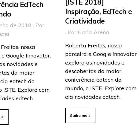
[ISTE 2018]
rência EdTech
Inspiração, EdTech e
ndo
Criatividade
nho de 2018 . Por
. Por Carla Arena
rena
Roberta Freitas, nossa
Freitas, nossa
parceira e Google Innovator
 e Google Innovator,
explora as novidades e
as novidades e
descobertas da maior
rtas da maior
conferência edtech do
cia edtech do
mundo, o ISTE. Explore com
o ISTE. Explore com
ela novidades edtech.
dades edtech.
Saiba mais
is