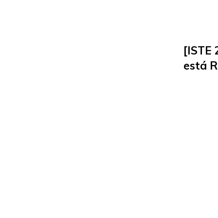
[ISTE 
está 
Maior 
EdTec
26 de ju
Carla A
Roberta 
parceira
explora 
descobe
conferên
mundo, 