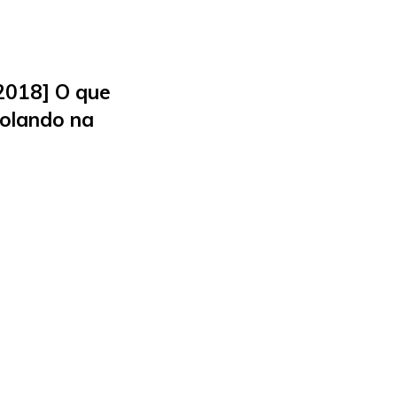
2018] O que
Rolando na
Conferência
h do Mundo
nho de 2018 . Por
rena
Freitas, nossa
 e Google Innovator,
as novidades e
rtas da maior
cia edtech do
o ISTE. Explore com